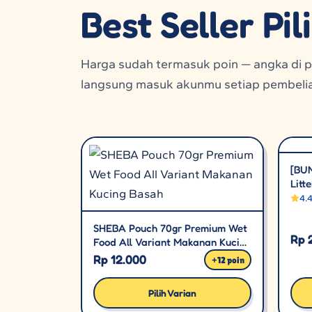
Best Seller Pi
Harga sudah termasuk poin — angka di po
langsung masuk akunmu setiap pembeli
[BU
Litt
4.
SHEBA Pouch 70gr Premium Wet
Rp 
Food All Variant Makanan Kucing
Basah
Rp 12.000
+
12
poin
Pilih Varian