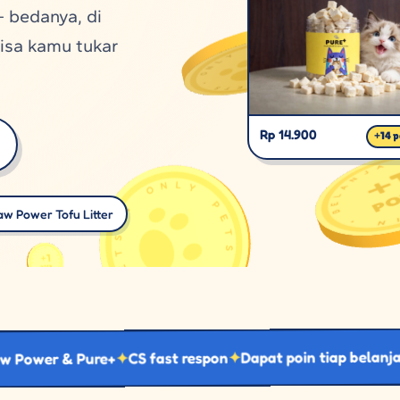
— bedanya, di
isa kamu tukar
Rp 14.900
+
14
p
aw Power Tofu Litter
Kirim 
Dapat poin tiap belanja
CS fast respon
 & Pure+