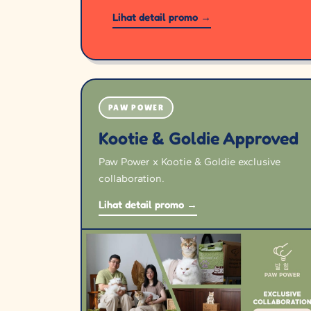
Lihat detail promo →
PAW POWER
Kootie & Goldie Approved
Paw Power x Kootie & Goldie exclusive
collaboration.
Lihat detail promo →