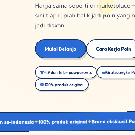
Harga sama seperti di marketplace 
sini tiap rupiah balik jadi
poin
yang b
jadi diskon.
Mulai Belanja
Cara Kerja Poin
4.9 dari 8rb+ pawparents
Gratis ongkir P
100% produk original
Brand eksklusif Paw Power
100% produk original
onesia