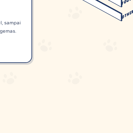
FOOD
OTHE
el, sampai
n gemas.