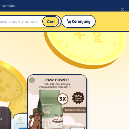
K berlaku
Keranjang
Cari