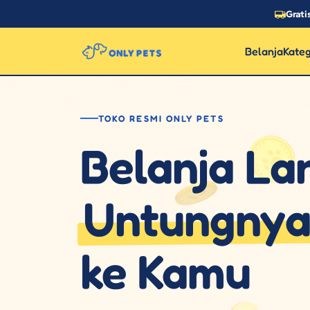
Grati
Belanja
Kateg
TOKO RESMI ONLY PETS
Belanja La
Untungny
ke Kamu