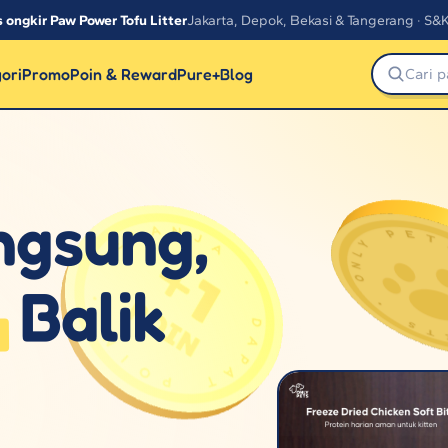
s ongkir Paw Power Tofu Litter
Jakarta, Depok, Bekasi & Tangerang · S&
ori
Promo
Poin & Reward
Pure+
Blog
ngsung,
a
Balik