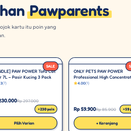
lihan
Pawparents
jok kartu itu poin yang
an.
SALE
NDLE] PAW POWER Tofu Cat
ONLY PETS PAW POWER
er 7L – Pasir Kucing 3 Pack
Professional High Concentra
Serum Shampoo for Dog Ser
43
(
7
)
4.00
(
1
)
Sampo untuk Anjing
230.000
Rp 297.000
Rp 59.900
+
230
poin
+
59
Rp 85.900
Pilih Varian
+ Keranjang