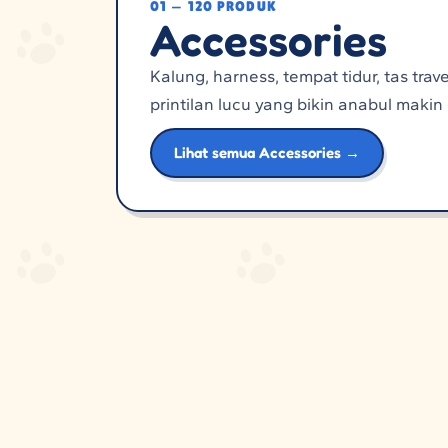
0
1
—
120
PRODUK
Accessories
Kalung, harness, tempat tidur, tas trav
printilan lucu yang bikin anabul maki
Lihat semua
Accessories
→