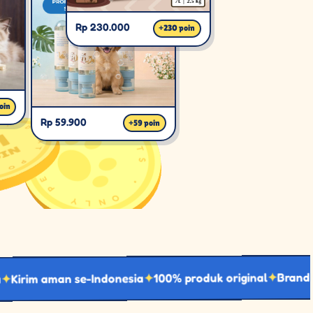
Rp 230.000
+
230
poin
oin
Rp 59.900
+
59
poin
Brand eksklusi
100% produk original
aman se-Indonesia