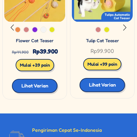
Flower Cat Teaser
Tulip Cat Teaser
Rp
39.900
Rp
99.900
Rp
44.900
Mulai +99 poin
Mulai +39 poin
Lihat Varian
Lihat Varian
Pengiriman Cepat Se-Indonesia