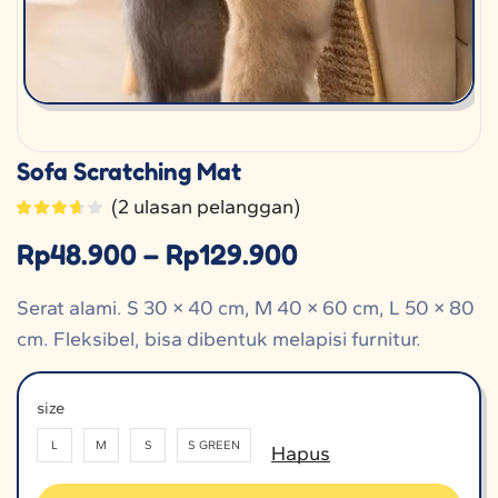
Sofa Scratching Mat
(
2
ulasan pelanggan)
Rp
48.900
–
Rp
129.900
Serat alami. S 30 × 40 cm, M 40 × 60 cm, L 50 × 80
cm. Fleksibel, bisa dibentuk melapisi furnitur.
size
L
M
S
S GREEN
Hapus