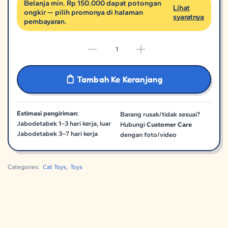
Belanja min. Rp 150.000 dapat potongan
Lihat
ongkir — pilih promonya di halaman
syaratnya
pembayaran.
Tambah Ke Keranjang
Estimasi pengiriman:
Barang rusak/tidak sesuai?
Jabodetabek 1–3 hari kerja, luar
Hubungi
Customer Care
Jabodetabek 3–7 hari kerja
dengan foto/video
Categories:
Cat Toys
,
Toys