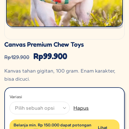
Canvas Premium Chew Toys
Rp
99.900
Rp
129.900
Kanvas tahan gigitan, 100 gram. Enam karakter,
bisa dicuci.
Variasi
Hapus
Belanja min. Rp 150.000 dapat potongan
Lihat