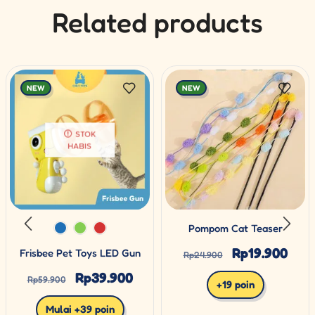
Related products
NEW
NEW
STOK
HABIS
Pompom Cat Teaser
Rp
19.900
Frisbee Pet Toys LED Gun
Rp
24.900
Rp
39.900
Rp
59.900
+19 poin
Mulai +39 poin