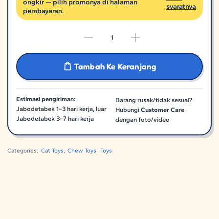
ongkir — pilih promonya di halaman
syaratnya
pembayaran.
Tambah Ke Keranjang
Estimasi pengiriman:
Barang rusak/tidak sesuai?
Jabodetabek 1–3 hari kerja, luar
Hubungi
Customer Care
Jabodetabek 3–7 hari kerja
dengan foto/video
Categories:
Cat Toys
,
Chew Toys
,
Toys