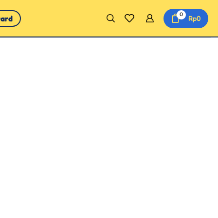
0
ward
Rp
0