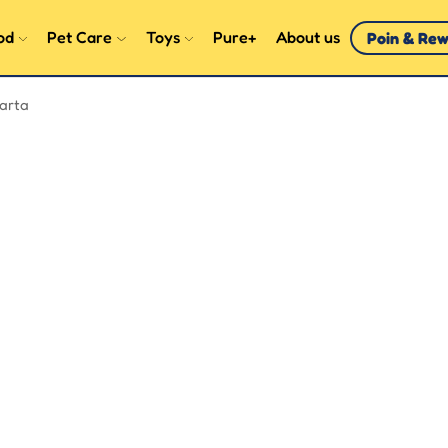
od
Pet Care
Toys
Pure+
About us
Poin & Re
arta