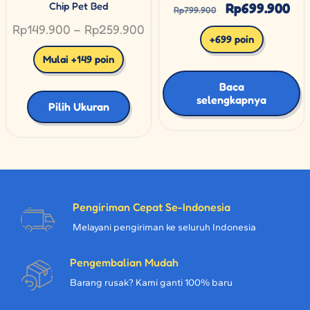
Rp
699.900
Chip Pet Bed
Rp
799.900
Rp
149.900
–
Rp
259.900
+699 poin
Mulai +149 poin
Baca
selengkapnya
Pilih Ukuran
Pengiriman Cepat Se-Indonesia
Melayani pengiriman ke seluruh Indonesia
Pengembalian Mudah
Barang rusak? Kami ganti 100% baru