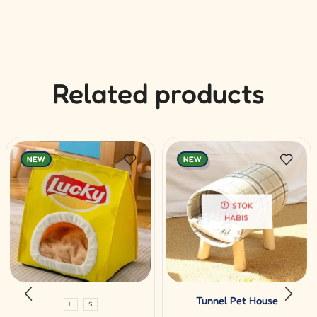
Related products
NEW
NEW
STOK
HABIS
Tunnel Pet House
L
S