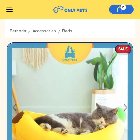
0
Beranda
Accessories
Beds
/
/
SALE