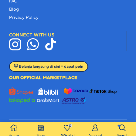
FAQ
Blog
Privacy Policy
CONNECT WITH US
💡 Belanja langsung di sini = dapat
poin
OUR OFFICIAL MARKETPLACE
Copyright © 2026 |
PT Hanya Hewan Peliharaan
| All
0
Right Reserved.
Home
Shop
Wishlist
Account
Search