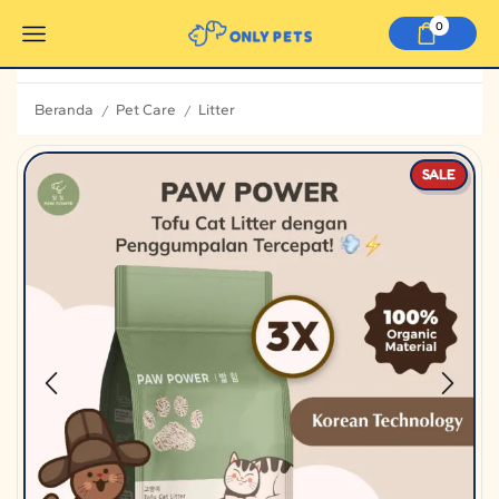
0
Beranda
Pet Care
Litter
/
/
SALE