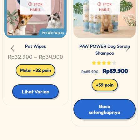
STOK
STOK
HABIS
HABIS
Pet Wipes
PAW POWER Dog Serum
Shampoo
Rp
32.900
–
Rp
34.900
Rp
59.900
Mulai +32 poin
Rp
85.900
+59 poin
Lihat Varian
Baca
selengkapnya