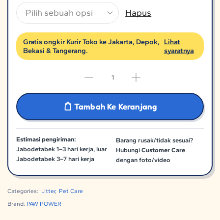
Hapus
Gratis ongkir Kurir Toko ke Jakarta, Depok,
Lihat
Bekasi & Tangerang.
syaratnya
Tambah Ke Keranjang
Estimasi pengiriman:
Barang rusak/tidak sesuai?
Jabodetabek 1–3 hari kerja, luar
Hubungi
Customer Care
Jabodetabek 3–7 hari kerja
dengan foto/video
Categories:
Litter
,
Pet Care
Brand:
PAW POWER