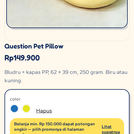
Question Pet Pillow
Rp
149.900
Bludru + kapas PP, 62 × 39 cm, 250 gram. Biru atau
kuning.
color
Hapus
Belanja min. Rp 150.000 dapat potongan
Lihat
ongkir — pilih promonya di halaman
syaratnya