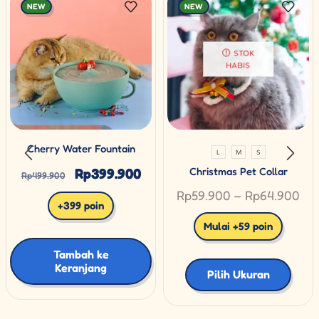
NEW
NEW
STOK
HABIS
Cherry Water Fountain
L
M
S
Rp
399.900
Christmas Pet Collar
Rp
499.900
Rp
59.900
–
Rp
64.900
+399 poin
Mulai +59 poin
Tambah ke
Keranjang
Pilih Ukuran