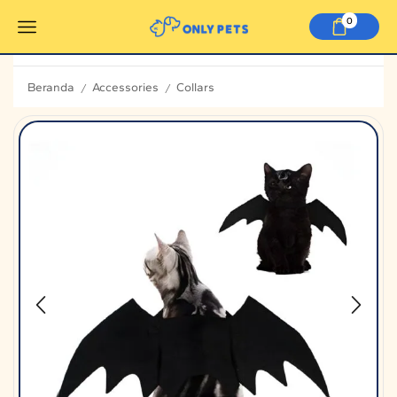
0
Beranda
Accessories
Collars
/
/