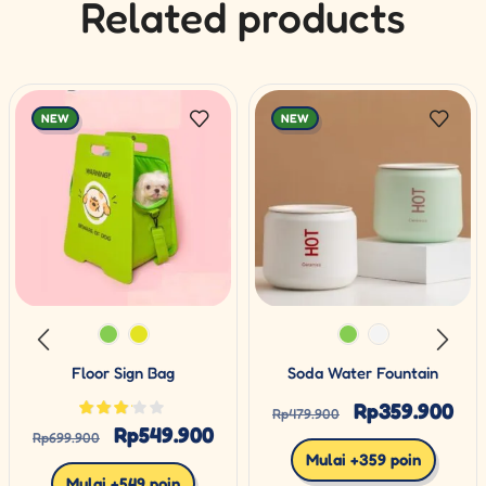
Related products
NEW
NEW
Floor Sign Bag
Soda Water Fountain
Rp
359.900
Rp
479.900
Rp
549.900
Rp
699.900
Mulai +359 poin
Mulai +549 poin