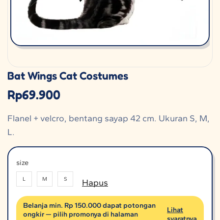
Bat Wings Cat Costumes
Rp
69.900
Flanel + velcro, bentang sayap 42 cm. Ukuran S, M,
L.
size
L
M
S
Hapus
Belanja min. Rp 150.000 dapat potongan
Lihat
ongkir — pilih promonya di halaman
syaratnya