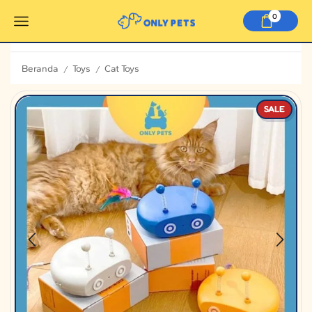
0
Beranda
Toys
Cat Toys
/
/
SALE