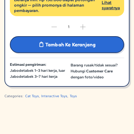
Lihat
ongkir — pilih promonya di halaman
syaratnya
pembayaran.
Tambah Ke Keranjang
Estimasi pengiriman:
Barang rusak/tidak sesuai?
Jabodetabek 1–3 hari kerja, luar
Hubungi
Customer Care
Jabodetabek 3–7 hari kerja
dengan foto/video
Categories:
Cat Toys
,
Interactive Toys
,
Toys