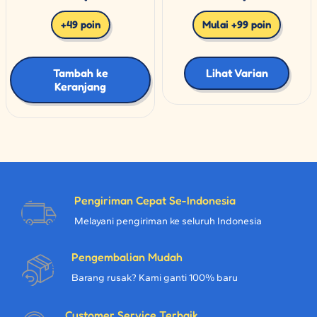
+49 poin
Mulai +99 poin
Tambah ke
Lihat Varian
Keranjang
Pengiriman Cepat Se-Indonesia
Melayani pengiriman ke seluruh Indonesia
Pengembalian Mudah
Barang rusak? Kami ganti 100% baru
Customer Service Terbaik