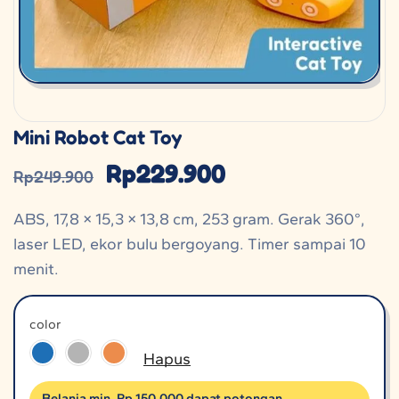
Mini Robot Cat Toy
Rp
229.900
Rp
249.900
ABS, 17,8 × 15,3 × 13,8 cm, 253 gram. Gerak 360°,
laser LED, ekor bulu bergoyang. Timer sampai 10
menit.
color
Hapus
Belanja min. Rp 150.000 dapat potongan