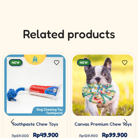
Related products
NEW
NEW
Toothpaste Chew Toys
Canvas Premium Chew Toys
Rp
49.900
Rp
99.900
Rp
69.000
Rp
129.900