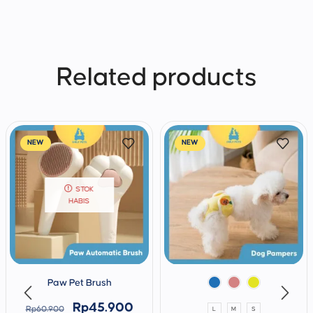
Related products
NEW
NEW
STOK
HABIS
Paw Pet Brush
Rp
45.900
Rp
60.900
L
M
S