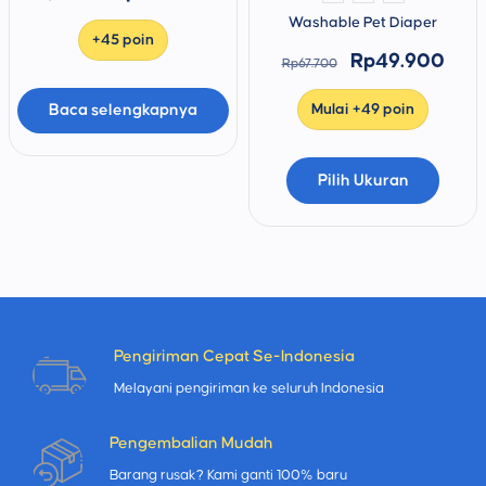
Washable Pet Diaper
+45 poin
Rp
49.900
Rp
67.700
Mulai +49 poin
Baca selengkapnya
Pilih Ukuran
Pengiriman Cepat Se-Indonesia
Melayani pengiriman ke seluruh Indonesia
Pengembalian Mudah
Barang rusak? Kami ganti 100% baru