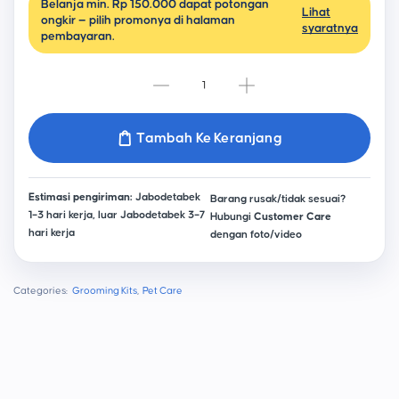
Belanja min. Rp 150.000 dapat potongan
Lihat
ongkir — pilih promonya di halaman
syaratnya
pembayaran.
Tambah Ke Keranjang
Estimasi pengiriman:
Jabodetabek
Barang rusak/tidak sesuai?
1–3 hari kerja, luar Jabodetabek 3–7
Hubungi
Customer Care
hari kerja
dengan foto/video
Categories:
Grooming Kits
,
Pet Care