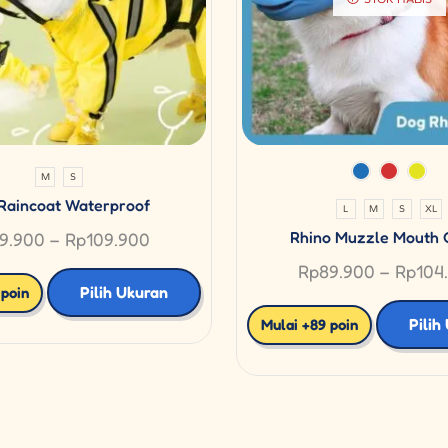
M
S
Raincoat Waterproof
L
M
S
XL
Rhino Muzzle Mouth 
9.900
–
Rp
109.900
Rp
89.900
–
Rp
104
Pilih Ukuran
 poin
Pilih
Mulai +89 poin