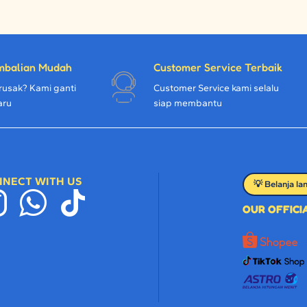
mbalian Mudah
Customer Service Terbaik
rusak? Kami ganti
Customer Service kami selalu
aru
siap membantu
NECT WITH US
💡 Belanja la
OUR OFFIC