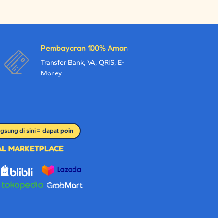
Pembayaran 100% Aman
Transfer Bank, VA, QRIS, E-
Money
ngsung di sini = dapat
poin
IAL MARKETPLACE