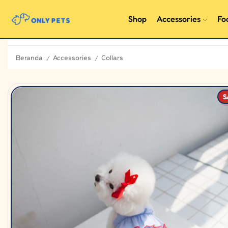
Shop
Accessories
Fo
Beranda
Accessories
Collars
/
/
S