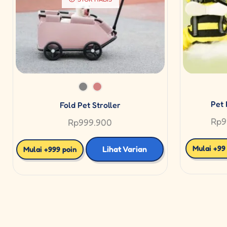
Pet 
Fold Pet Stroller
Rp
9
Rp
999.900
Mulai +99
Lihat Varian
Mulai +999 poin