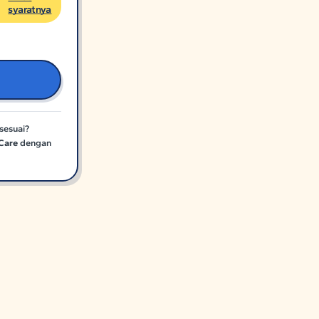
syaratnya
sesuai?
Care
dengan