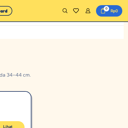
0
ward
Rp
0
ada 34–44 cm.
Lihat