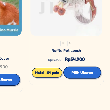
M
S
Ruffle Pet Leash
Cover
Rp
54.900
Rp
69.900
.900
Pilih Ukuran
Mulai +54 poin
 Ukuran