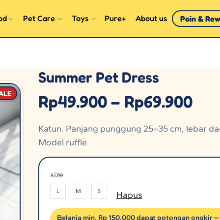
od
Pet Care
Toys
Pure+
About us
Poin & Re
Summer Pet Dress
ALE
Rp
49.900
–
Rp
69.900
Katun. Panjang punggung 25–35 cm, lebar d
Model ruffle.
size
L
M
S
Hapus
Belanja min. Rp 150.000 dapat potongan ongkir —