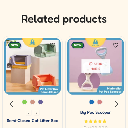
Related products
NEW
NEW
STOK
HABIS
Big Poo Scooper
L
S
Semi-Closed Cat Litter Box
Rp
129.900