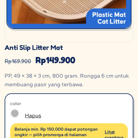
Anti Slip Litter Mat
Rp
149.900
Rp
169.900
PP, 49 × 38 × 3 cm, 800 gram. Rongga 6 cm untuk
membuang pasir yang terbawa.
color
Hapus
Belanja min. Rp 150.000 dapat potongan
Lihat
ongkir — pilih promonya di halaman
syaratnya