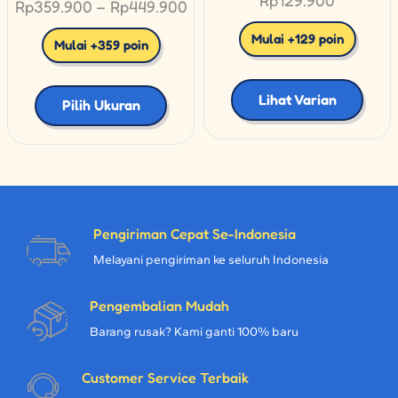
Rp
359.900
–
Rp
449.900
Mulai +129 poin
Mulai +359 poin
Lihat Varian
Pilih Ukuran
Pengiriman Cepat Se-Indonesia
Melayani pengiriman ke seluruh Indonesia
Pengembalian Mudah
Barang rusak? Kami ganti 100% baru
Customer Service Terbaik