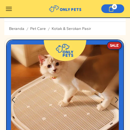
0
Beranda
Pet Care
Kotak & Serokan Pasir
/
/
SALE