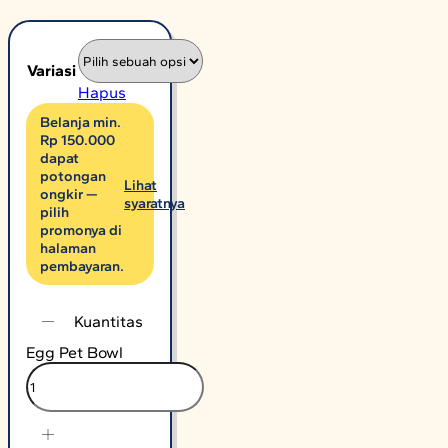
Variasi
Hapus
Belanja min.
Rp 150.000
dapat
potongan
Lihat
ongkir —
syaratnya
pilih
promonya di
halaman
pembayaran.
Kuantitas
Egg Pet Bowl