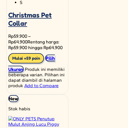
S
Christmas Pet
Collar
Rp
59.900
–
Rp
64.900
Rentang harga:
Rp59.900 hingga Rp64.900
Pilih
Mulai +59 poin
Ukuran
Produk ini memiliki
beberapa varian. Pilihan ini
dapat diambil di halaman
produk
Add to Compare
New
Stok habis