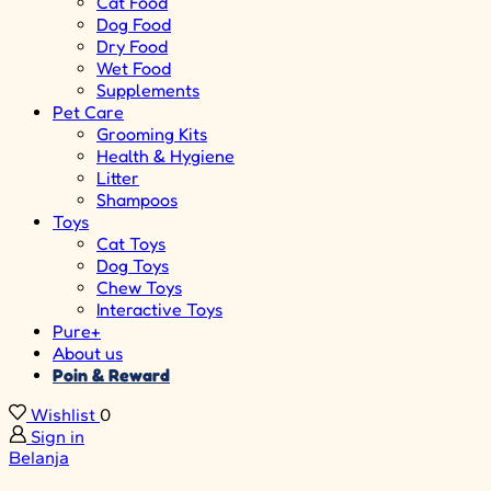
Cat Food
Dog Food
Dry Food
Wet Food
Supplements
Pet Care
Grooming Kits
Health & Hygiene
Litter
Shampoos
Toys
Cat Toys
Dog Toys
Chew Toys
Interactive Toys
Pure+
About us
Poin & Reward
Wishlist
0
Sign in
Belanja