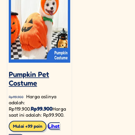
Pumpkin Pet
Costume
Harga aslinya
Rp
119.900
adalah:
Rp
99.900
Rp119.900.
Harga
saat ini adalah: Rp99.900.
Lihat
Mulai +99 poin