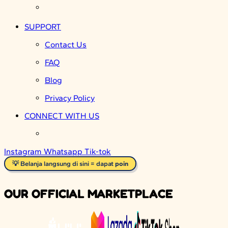
SUPPORT
Contact Us
FAQ
Blog
Privacy Policy
CONNECT WITH US
Instagram
Whatsapp
Tik-tok
💡 Belanja langsung di sini = dapat
poin
OUR OFFICIAL MARKETPLACE