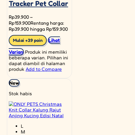
Tracker Pet Collar
Rp
39.900
–
Rp
159.900
Rentang harga:
Rp39.900 hingga Rp159.900
Lihat
Mulai +39 poin
Varian
Produk ini memiliki
beberapa varian. Pilihan ini
dapat diambil di halaman
produk
Add to Compare
New
Stok habis
L
M