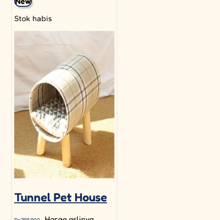
New
Stok habis
Tunnel Pet House
Harga aslinya
Rp
799.900