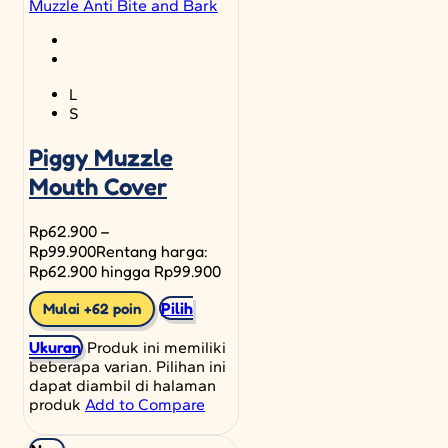
L
S
Piggy Muzzle
Mouth Cover
Rp
62.900
–
Rp
99.900
Rentang harga:
Rp62.900 hingga Rp99.900
Pilih
Mulai +62 poin
Ukuran
Produk ini memiliki
beberapa varian. Pilihan ini
dapat diambil di halaman
produk
Add to Compare