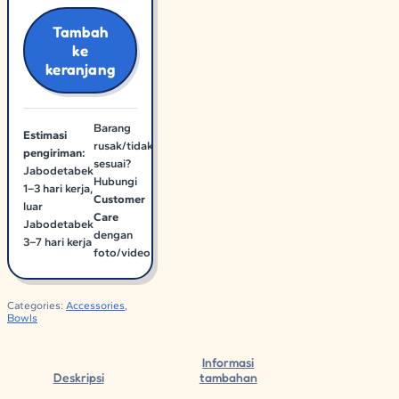
Tambah
ke
keranjang
Barang
Estimasi
rusak/tidak
pengiriman:
sesuai?
Jabodetabek
Hubungi
1–3 hari kerja,
Customer
luar
Care
Jabodetabek
dengan
3–7 hari kerja
foto/video
Categories:
Accessories
,
Bowls
Informasi
Deskripsi
tambahan