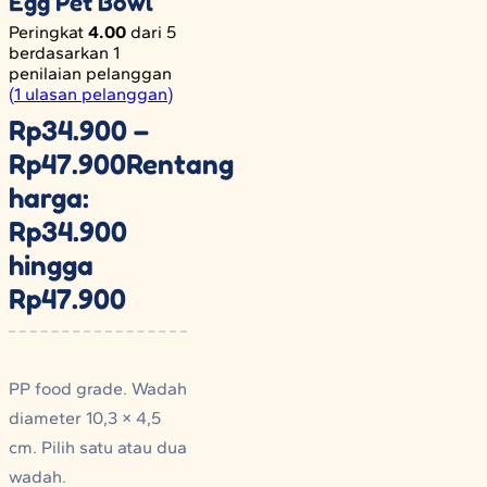
Egg Pet Bowl
Peringkat
4.00
dari 5
berdasarkan
1
penilaian pelanggan
(
1
ulasan pelanggan)
Rp
34.900
–
Rp
47.900
Rentang
harga:
Rp34.900
hingga
Rp47.900
PP food grade. Wadah
diameter 10,3 × 4,5
cm. Pilih satu atau dua
wadah.