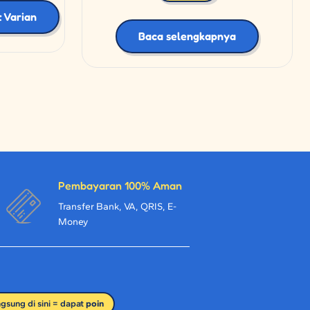
t Varian
Baca selengkapnya
Pembayaran 100% Aman
Transfer Bank, VA, QRIS, E-
Money
ngsung di sini = dapat
poin