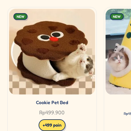
NEW
NEW
Cookie Pet Bed
Rp
499.900
Rp
4
+499 poin