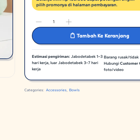
pilih promonya di halaman pembayaran.
Tambah Ke Keranjang
Estimasi pengiriman:
Jabodetabek 1–3
Barang rusak/tidak 
hari kerja, luar Jabodetabek 3–7 hari
Hubungi
Customer 
kerja
foto/video
Categories:
Accessories
,
Bowls