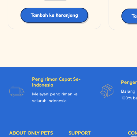
Tambah ke Keranjang
Ta
Pengiriman Cepat Se-
Penge
Indonesia
Barang 
Melayani pengiriman ke
100% b
seluruh Indonesia
ABOUT ONLY PETS
SUPPORT
CON