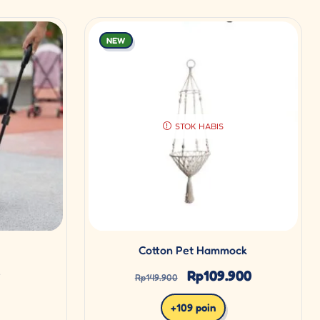
NEW
STOK HABIS
Cotton Pet Hammock
Rp
109.900
r
Rp
149.900
+109 poin