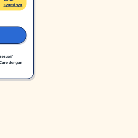
syaratnya
sesuai?
Care
dengan