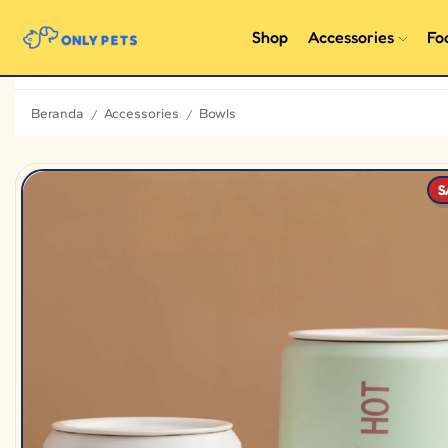
Shop
Accessories
Fo
Beranda
Accessories
Bowls
/
/
S