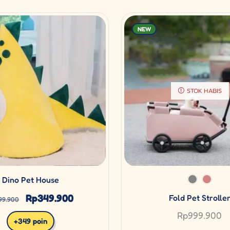
NEW
STOK HABIS
Dino Pet House
Rp
349.900
Fold Pet Strolle
99.900
Rp
999.900
+349 poin