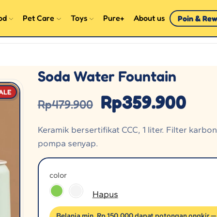
od
Pet Care
Toys
Pure+
About us
Poin & Re
Soda Water Fountain
ALE
Rp
359.900
Rp
479.900
Keramik bersertifikat CCC, 1 liter. Filter karbo
pompa senyap.
color
Hapus
Belanja min. Rp 150.000 dapat potongan ongkir —