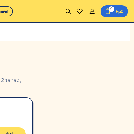
0
ward
Rp
0
n 2 tahap,
Lihat