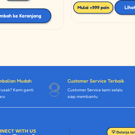
Liha
Mulai +999 poin
mbah ke Keranjang
mbalian Mudah
Customer Service Terbaik
rusak? Kami ganti
Customer Service kami selalu
aru
siap membantu
NECT WITH US
💡 Belanja la