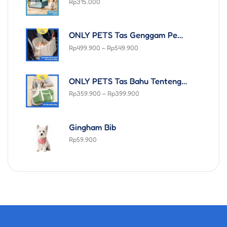
Rp
315.000
ONLY PETS Tas Genggam Pembawa Kucing Anjing Bepergian Praktis Travel Portable Hand-held Pet Puffy Carrier Bag for Dogs and Cats
Rp
499.900
–
Rp
549.900
ONLY PETS Tas Bahu Tenteng Jinjing Anjing Kucing Pet Trendy Colorful Picnic Carrier Shoulder Travelling Bag Korean Style
Rp
359.900
–
Rp
399.900
Gingham Bib
Rp
59.900