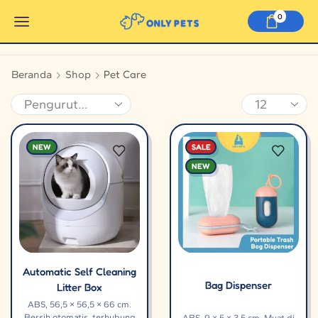
0
Pet Care
Beranda
Shop
NEW
SALE
NEW
Automatic Self Cleaning
Bag Dispenser
Litter Box
ABS, 56,5 × 56,5 × 66 cm.
Bersih otomatis, terhubung
ABS, 9 × 5 × 3,5 cm. Muat di