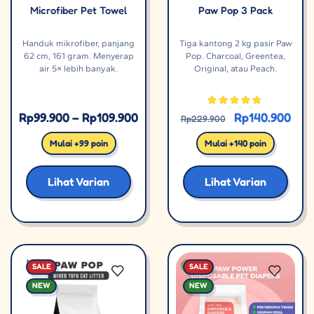
Microfiber Pet Towel
Paw Pop 3 Pack
Handuk mikrofiber, panjang
Tiga kantong 2 kg pasir Paw
62 cm, 161 gram. Menyerap
Pop. Charcoal, Greentea,
air 5× lebih banyak.
Original, atau Peach.
Rp
99.900
–
Rp
109.900
Rp
140.900
Rp
229.900
Mulai +99 poin
Mulai +140 poin
Lihat Varian
Lihat Varian
SALE
SALE
NEW
NEW