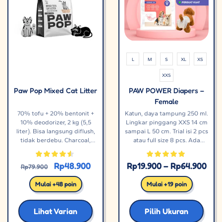
L
M
S
XL
XS
XXS
Paw Pop Mixed Cat Litter
PAW POWER Diapers –
Female
70% tofu + 20% bentonit +
Katun, daya tampung 250 ml.
10% deodorizer, 2 kg (5,5
Lingkar pinggang XXS 14 cm
liter). Bisa langsung diflush,
sampai L 50 cm. Trial isi 2 pcs
tidak berdebu. Charcoal,
atau full size 8 pcs. Ada
Greentea, Original, atau
indikator penuh.
Peach.
Rp
48.900
Rp
19.900
–
Rp
64.900
Rp
79.900
Mulai +48 poin
Mulai +19 poin
Lihat Varian
Pilih Ukuran