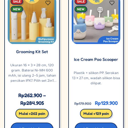
SALE
SALE
NEW
NEW
Grooming Kit Set
Ice Cream Poo Scooper
Ukuran 16 × 3 × 28 cm, 120
gram. Baterai Ni-MH 600
Plastik + silikon PP. Serokan
mAh, isi ulang 2–5 jam, tahan
13 × 27 cm, wadah silikon bisa
percikan IPX7. Pilih set 2in1
dilipat.
atau 4in1.
Rp
262.900
–
Rp
284.905
Rp
129.900
Rp
179.900
Mulai +262 poin
Mulai +129 poin