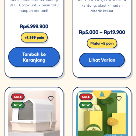
WiFi. Cocok untuk pasir tofu
kantong, plastik mudah
maupun bentonit.
ditarik keluar.
Rp
6.999.900
Rp
5.000
–
Rp
19.900
+6,999 poin
Mulai +5 poin
Tambah ke
Keranjang
Lihat Varian
SALE
SALE
NEW
NEW