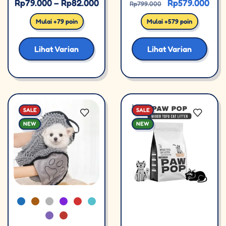
Rp
79.000
–
Rp
82.000
Rp
579.000
Rp
799.000
Mulai +79 poin
Mulai +579 poin
Lihat Varian
Lihat Varian
SALE
SALE
NEW
NEW