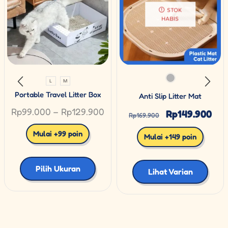
STOK
HABIS
L
M
Portable Travel Litter Box
Anti Slip Litter Mat
Rp
99.000
–
Rp
129.900
Rp
149.900
Rp
169.900
Mulai +99 poin
Mulai +149 poin
Pilih Ukuran
Lihat Varian