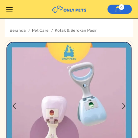
0
Beranda
Pet Care
Kotak & Serokan Pasir
/
/