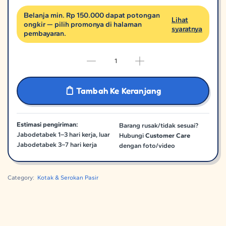
Belanja min. Rp 150.000 dapat potongan
Lihat
ongkir — pilih promonya di halaman
syaratnya
pembayaran.
Tambah Ke Keranjang
Estimasi pengiriman:
Barang rusak/tidak sesuai?
Jabodetabek 1–3 hari kerja, luar
Hubungi
Customer Care
Jabodetabek 3–7 hari kerja
dengan foto/video
Category:
Kotak & Serokan Pasir