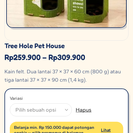
Tree Hole Pet House
Rp
259.900
–
Rp
309.900
Kain felt. Dua lantai 37 × 37 × 60 cm (800 g) atau
tiga lantai 37 × 37 × 90 cm (1,4 kg).
Variasi
Hapus
Belanja min. Rp 150.000 dapat potongan
Lihat
ongkir — pilih promonya di halaman