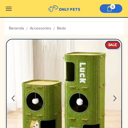
0
Beranda
Accessories
Beds
/
/
SALE