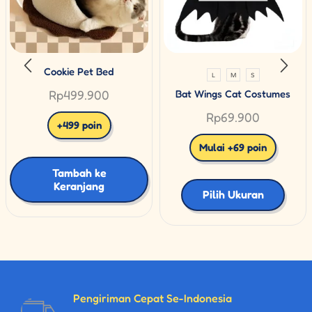
Cookie Pet Bed
L
M
S
Rp
499.900
Bat Wings Cat Costumes
Rp
69.900
+499 poin
Mulai +69 poin
Tambah ke
Keranjang
Pilih Ukuran
Pengiriman Cepat Se-Indonesia