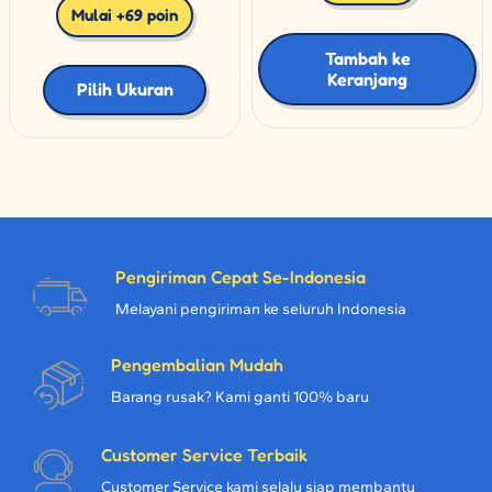
Mulai +69 poin
Tambah ke
Keranjang
Pilih Ukuran
Pengiriman Cepat Se-Indonesia
Melayani pengiriman ke seluruh Indonesia
Pengembalian Mudah
Barang rusak? Kami ganti 100% baru
Customer Service Terbaik
Customer Service kami selalu siap membantu