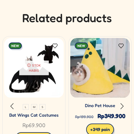
Related products
NEW
NEW
STOK
HABIS
Dino Pet House
L
M
S
Rp
349.900
Bat Wings Cat Costumes
Rp
499.900
Rp
69.900
+349 poin