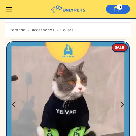
0
Beranda
Accessories
Collars
/
/
SALE