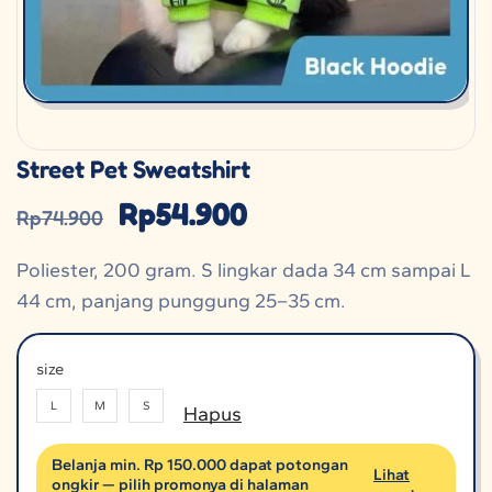
Street Pet Sweatshirt
Rp
54.900
Rp
74.900
Poliester, 200 gram. S lingkar dada 34 cm sampai L
44 cm, panjang punggung 25–35 cm.
size
L
M
S
Hapus
Belanja min. Rp 150.000 dapat potongan
Lihat
ongkir — pilih promonya di halaman