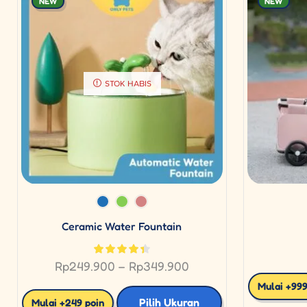
NEW
NEW
STOK HABIS
Ceramic Water Fountain
Rp
249.900
–
Rp
349.900
Mulai +999
Pilih Ukuran
Mulai +249 poin