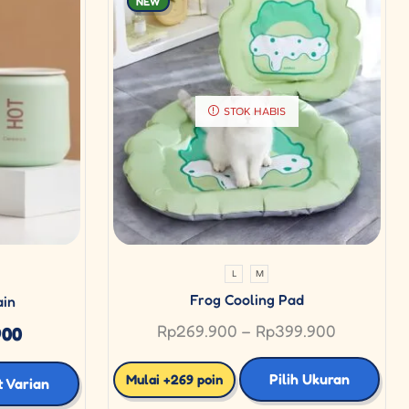
NEW
STOK HABIS
L
M
Frog Cooling Pad
ain
Rp
269.900
–
Rp
399.900
900
Pilih Ukuran
Mulai +269 poin
t Varian