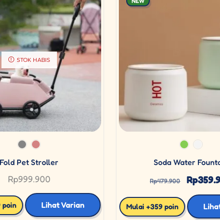
NEW
STOK HABIS
Fold Pet Stroller
Soda Water Fount
Rp
999.900
Rp
359.
Rp
479.900
Lihat Varian
 poin
Liha
Mulai +359 poin