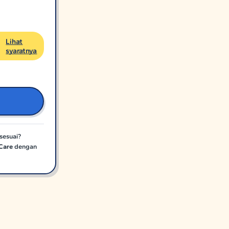
Lihat
syaratnya
sesuai?
Care
dengan