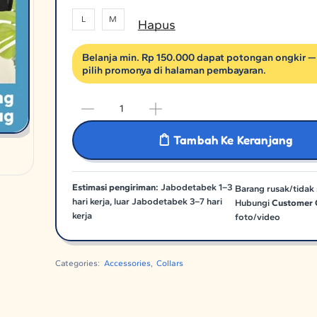
L
M
Hapus
Belanja min. Rp 150.000 dapat potongan ongkir —
pilih promonya di halaman pembayaran.
Tambah Ke Keranjang
Estimasi pengiriman:
Jabodetabek 1–3
Barang rusak/tidak 
hari kerja, luar Jabodetabek 3–7 hari
Hubungi
Customer 
kerja
foto/video
Categories:
Accessories
,
Collars