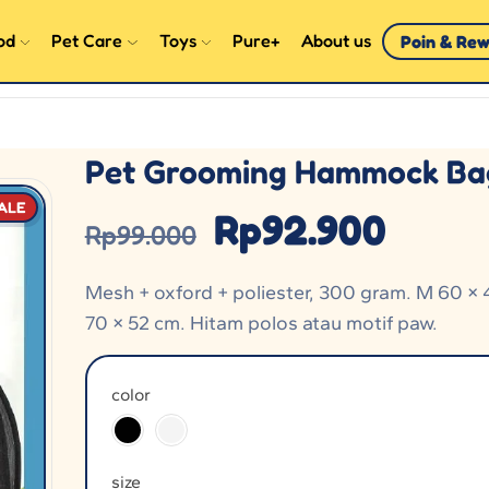
od
Pet Care
Toys
Pure+
About us
Poin & Re
Pet Grooming Hammock Ba
ALE
Rp
92.900
Rp
99.000
Mesh + oxford + poliester, 300 gram. M 60 × 
70 × 52 cm. Hitam polos atau motif paw.
color
size