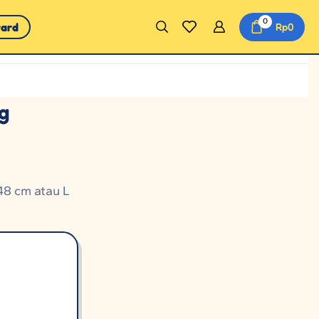
0
ward
Rp
0
g
48 cm atau L