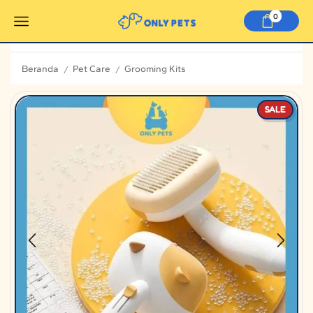
0
Beranda
Pet Care
Grooming Kits
/
/
SALE