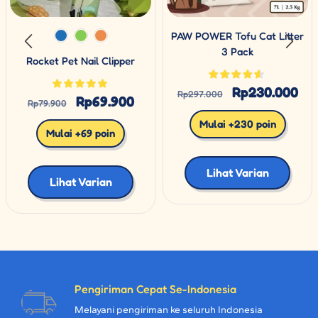
PAW POWER Tofu Cat Litter
3 Pack
Rocket Pet Nail Clipper
Rp
230.000
Rp
297.000
Rp
69.900
Rp
79.900
Mulai +230 poin
Mulai +69 poin
Lihat Varian
Lihat Varian
Pengiriman Cepat Se-Indonesia
Melayani pengiriman ke seluruh Indonesia