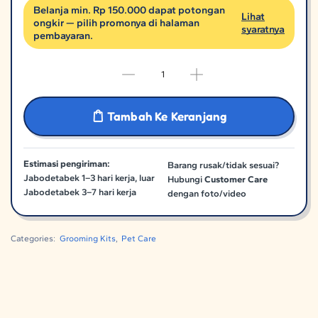
Belanja min. Rp 150.000 dapat potongan
Lihat
ongkir — pilih promonya di halaman
syaratnya
pembayaran.
Tambah Ke Keranjang
Estimasi pengiriman:
Barang rusak/tidak sesuai?
Jabodetabek 1–3 hari kerja, luar
Hubungi
Customer Care
Jabodetabek 3–7 hari kerja
dengan foto/video
Categories:
Grooming Kits
,
Pet Care