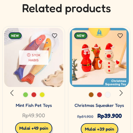
Related products
NEW
NEW
STOK
HABIS
Mint Fish Pet Toys
Christmas Squeaker Toys
Rp
49.900
Rp
39.900
Rp
54.900
Mulai +49 poin
Mulai +39 poin