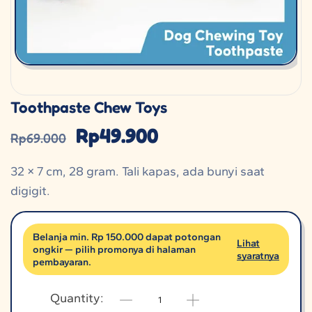
Toothpaste Chew Toys
Rp
49.900
Rp
69.000
32 × 7 cm, 28 gram. Tali kapas, ada bunyi saat
digigit.
Belanja min. Rp 150.000 dapat potongan
Lihat
ongkir — pilih promonya di halaman
syaratnya
pembayaran.