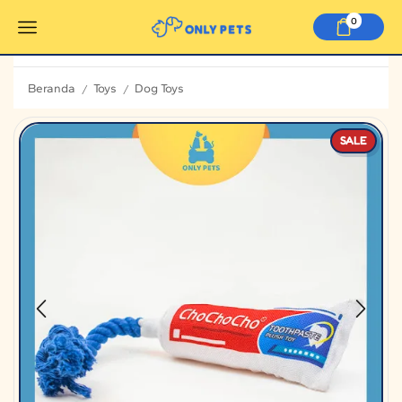
0
Beranda
Toys
Dog Toys
/
/
SALE