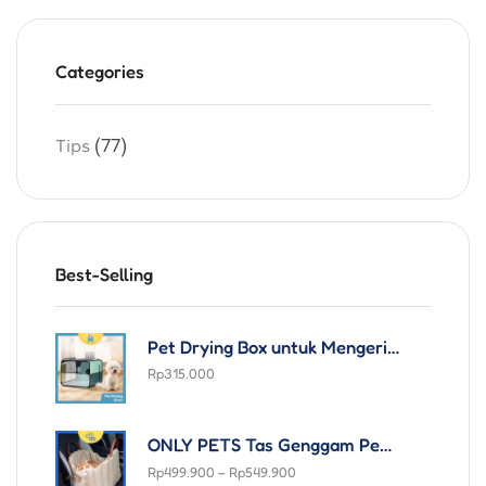
Categories
(77)
Tips
Best-Selling
Pet Drying Box untuk Mengeringkan Hewan Anjing Kucing Only Pets Portable
Rp
315.000
ONLY PETS Tas Genggam Pembawa Kucing Anjing Bepergian Praktis Travel Portable Hand-held Pet Puffy Carrier Bag for Dogs and Cats
Rp
499.900
–
Rp
549.900