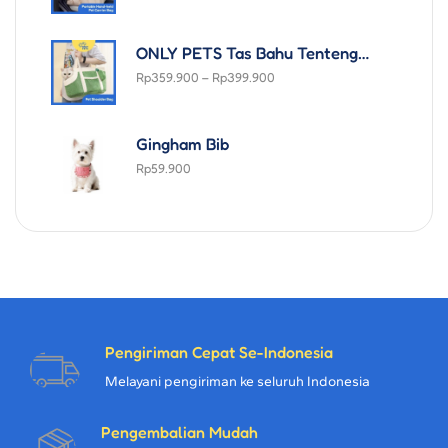
ONLY PETS Tas Bahu Tenteng Jinjing Anjing Kucing Pet Trendy Colorful Picnic Carrier Shoulder Travelling Bag Korean Style
Rp
359.900
–
Rp
399.900
Gingham Bib
Rp
59.900
Pengiriman Cepat Se-Indonesia
Melayani pengiriman ke seluruh Indonesia
Pengembalian Mudah