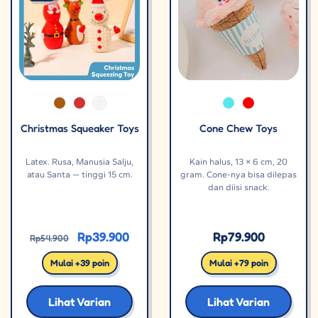
Christmas Squeaker Toys
Cone Chew Toys
Latex. Rusa, Manusia Salju,
Kain halus, 13 × 6 cm, 20
atau Santa — tinggi 15 cm.
gram. Cone-nya bisa dilepas
dan diisi snack.
Rp
39.900
Rp
79.900
Rp
54.900
Mulai +39 poin
Mulai +79 poin
Lihat Varian
Lihat Varian