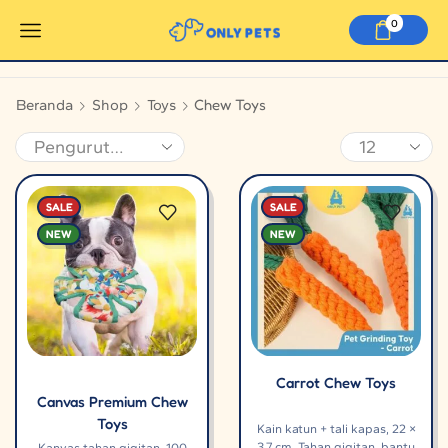
0
Chew Toys
Beranda
Shop
Toys
SALE
SALE
NEW
NEW
Carrot Chew Toys
Canvas Premium Chew
Toys
Kain katun + tali kapas, 22 ×
3,7 cm. Tahan gigitan, bantu
Kanvas tahan gigitan, 100