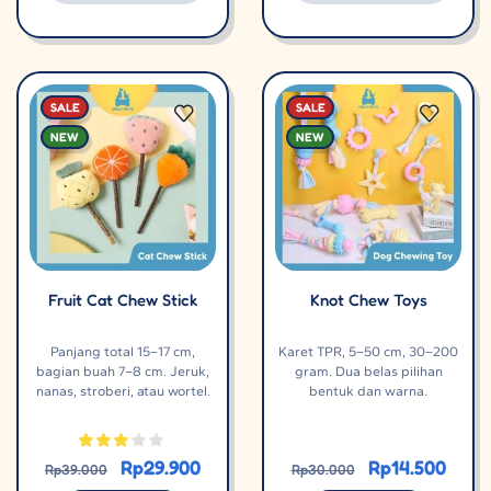
SALE
SALE
NEW
NEW
Fruit Cat Chew Stick
Knot Chew Toys
Panjang total 15–17 cm,
Karet TPR, 5–50 cm, 30–200
bagian buah 7–8 cm. Jeruk,
gram. Dua belas pilihan
nanas, stroberi, atau wortel.
bentuk dan warna.
Rp
29.900
Rp
14.500
Rp
39.000
Rp
30.000