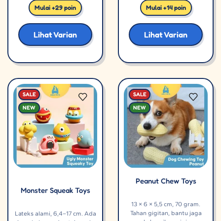
Mulai +29 poin
Mulai +14 poin
Lihat Varian
Lihat Varian
SALE
SALE
NEW
NEW
Peanut Chew Toys
Monster Squeak Toys
13 × 6 × 5,5 cm, 70 gram.
Tahan gigitan, bantu jaga
Lateks alami, 6,4–17 cm. Ada