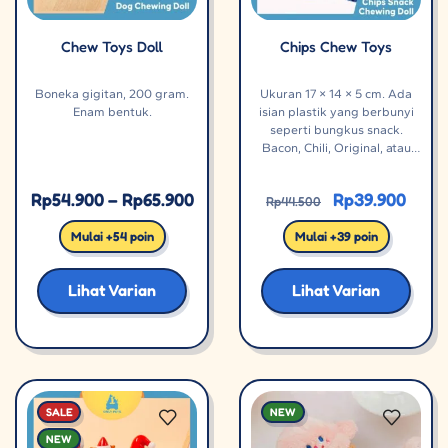
Chew Toys Doll
Chips Chew Toys
Boneka gigitan, 200 gram.
Ukuran 17 × 14 × 5 cm. Ada
Enam bentuk.
isian plastik yang berbunyi
seperti bungkus snack.
Bacon, Chili, Original, atau
Shrimps.
Rp
54.900
–
Rp
65.900
Rp
39.900
Rp
44.500
Mulai +54 poin
Mulai +39 poin
Lihat Varian
Lihat Varian
SALE
NEW
NEW