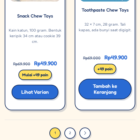
Toothpaste Chew Toys
Snack Chew Toys
32 × 7 cm, 28 gram. Tali
kapas, ada bunyi saat digigit.
Kain katun, 100 gram. Bentuk
keripik 34 cm atau cookie 39
cm.
Rp
49.900
Rp
69.000
Rp
49.900
Rp
69.900
+49 poin
Mulai +49 poin
Tambah ke
Lihat Varian
Keranjang
1
2