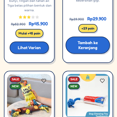
kebersihan gigi.
bunyi, ringan dan tahan air.
Tiga belas pilihan bentuk dan
warna.
Rp
29.900
Rp
39.900
Rp
45.900
Rp
52.900
+29 poin
Mulai +45 poin
Tambah ke
Lihat Varian
Keranjang
SALE
SALE
NEW
NEW