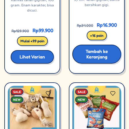
bersihkan gigi.
gram. Enam karakter, bisa
dicuci.
Rp
16.900
Rp
34.000
Rp
99.900
Rp
129.900
+16 poin
Mulai +99 poin
Tambah ke
Lihat Varian
Keranjang
SALE
SALE
NEW
NEW